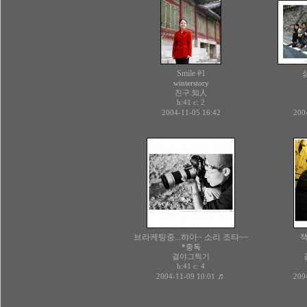
Smile #1
winterstory
친구.知人
h:41 c:
2
2004-11-05 16:42
200
브라케팅중...햐아~ 소리 조타~~
책
*중독
결야그찍기
h:41 c:
4
♬
2004-11-09 10:01
200