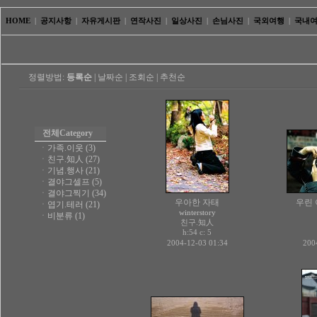
HOME
|
공지사항
|
자유게시판
|
연작사진
|
일상사진
|
손님사진
|
국외여행
|
국내
정렬방법:
등록순
|
날짜순
|
조회순
|
추천순
전체
Category
ㆍ
가족.이웃 (3)
ㆍ
친구.知人 (27)
ㆍ
기념.행사 (21)
ㆍ
결야그셀프 (5)
ㆍ
결야그찍기 (34)
우아한 자태
우린 
ㆍ
엽기.테러 (21)
winterstory
ㆍ
비분류 (1)
친구.知人
h:54 c:
5
2004-12-03 01:34
200