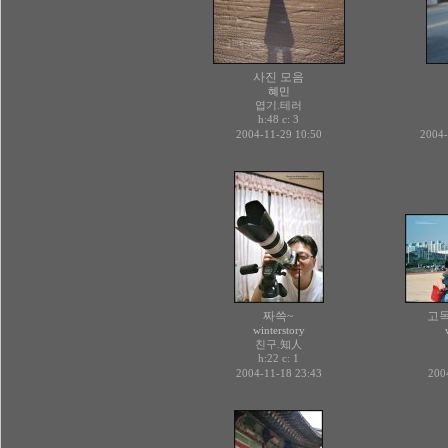
사진 모음
혜민
엽기.테러
h:48 c:
3
2004-11-29 10:50
2004-
짜쓱~
고
winterstory
친구.知人
h:22 c:
1
2004-11-18 23:43
200