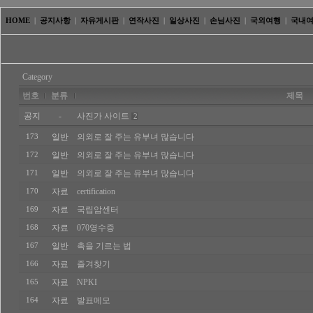
HOME
|
공지사항
|
자유게시판
|
연작사진
|
일상사진
|
손님사진
|
국외여행
|
국내
Category
번호
분류
제목
공지
-
사진가 사이트
2
일반
의외로 잘 주는 유부녀 많습니다
173
일반
의외로 잘 주는 유부녀 많습니다
172
일반
의외로 잘 주는 유부녀 많습니다
171
자료
certification
170
자료
국립암센터
169
자료
070영수증
168
일반
촉을 기르는 법
167
자료
즐겨찾기
166
자료
NPKI
165
자료
발표메모
164