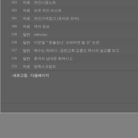
자료
와인시음노트
163
자료
보유 와인 리스트
162
자료
와인가격참고 (로버트 파커)
161
자료
액자 정보
160
일반
sideways
159
일반
이문열 “‘촛불장난’ 오래하면 델 것” 논란
158
일반
예수는 좌파다 - 금란교회 김홍도 목사의 설교를 보고
157
일반
충격의 남대문 화재사고
156
자료
방폭스크립트
155
-새로고침
-다음페이지