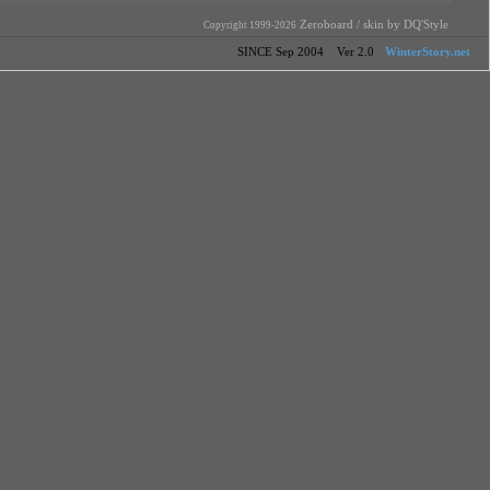
Zeroboard
/ skin by
DQ'Style
Copyright 1999-2026
SINCE Sep 2004 Ver 2.0
-
WinterStory.net
-