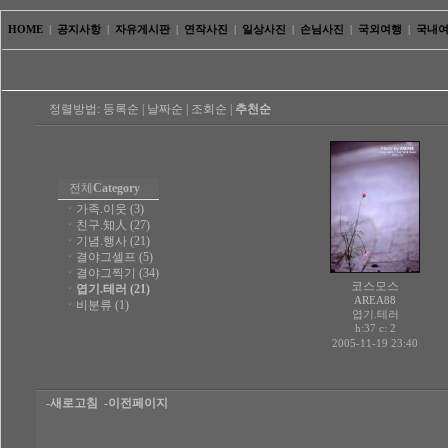
HOME
|
공지사항
|
자유게시판
|
연작사진
|
일상사진
|
손님사진
|
국외여행
|
국내
정렬방법:
등록순
|
날짜순
|
조회순
|
추천순
전체
Category
ㆍ
가족.이웃 (3)
ㆍ
친구.知人 (27)
ㆍ
기념.행사 (21)
ㆍ
결야그셀프 (5)
ㆍ
결야그찍기 (34)
코스모스
ㆍ
엽기.테러 (21)
AREA88
ㆍ
비분류 (1)
엽기.테러
h:37 c:
2
2005-11-19 23:40
-새로고침
-이전페이지