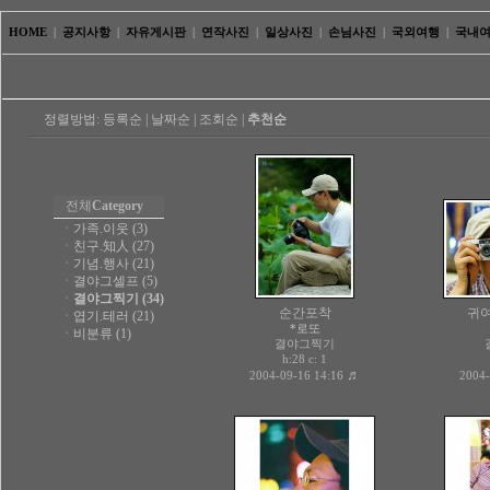
HOME
|
공지사항
|
자유게시판
|
연작사진
|
일상사진
|
손님사진
|
국외여행
|
국내
정렬방법:
등록순
|
날짜순
|
조회순
|
추천순
전체
Category
ㆍ
가족.이웃 (3)
ㆍ
친구.知人 (27)
ㆍ
기념.행사 (21)
ㆍ
결야그셀프 (5)
ㆍ
결야그찍기 (34)
순간포착
귀
ㆍ
엽기.테러 (21)
*로또
ㆍ
비분류 (1)
결야그찍기
h:28 c:
1
♬
2004-09-16 14:16
2004-