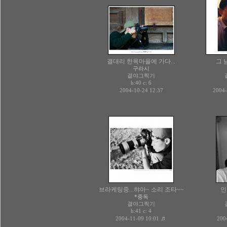
결대리 한옥마을에 가다...
그 
구라시
결야그찍기
h:40 c:
6
2004-10-24 12:37
2004-
브라케팅중...햐아~ 소리 조타~~
인
*중독
결야그찍기
h:41 c:
4
♬
2004-11-09 10:01
200