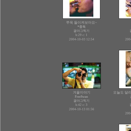
쭈욱 들이켜보아요~
*중독
결야그찍기
h:29 c:
1
2004-10-03 12:54
200
겨울이야기
오늘도 달리는
FreeSwan
결야그찍기
h:42 c:
3
2004-10-13 01:56
200