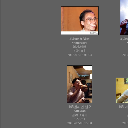
Before & After
a ple
winterstory
엽기.테러
h:34 c:
3
2005-07-15 01:04
200
105빌리던 날 2
105
AREA88
결야그찍기
h:27 c:
1
2005-07-06 15:58
200