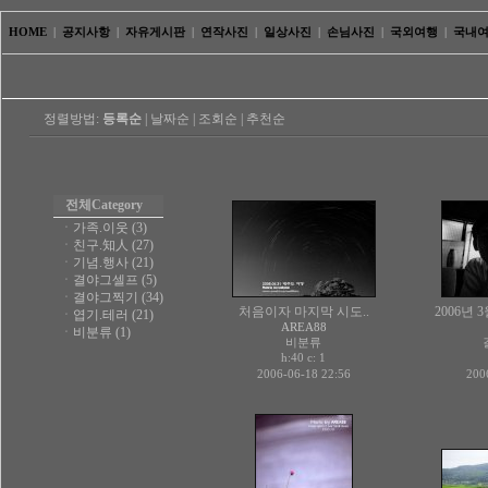
HOME
|
공지사항
|
자유게시판
|
연작사진
|
일상사진
|
손님사진
|
국외여행
|
국내
정렬방법:
등록순
|
날짜순
|
조회순
|
추천순
전체
Category
ㆍ
가족.이웃 (3)
ㆍ
친구.知人 (27)
ㆍ
기념.행사 (21)
ㆍ
결야그셀프 (5)
ㆍ
결야그찍기 (34)
처음이자 마지막 시도..
2006년 
ㆍ
엽기.테러 (21)
AREA88
ㆍ
비분류 (1)
비분류
h:40 c:
1
2006-06-18 22:56
200