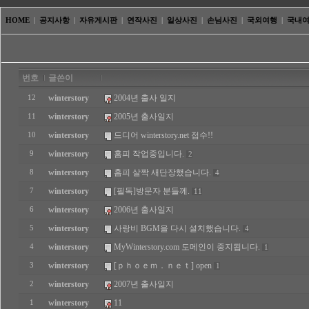
HOME
|
공지사항
|
자유게시판
|
연작사진
|
일상사진
|
손님사진
|
국외여행
|
국내
번호
글쓴이
winterstory
2004년 출사 일지
12
winterstory
2005년 출사일지
11
winterstory
드디어 winterstory.net 접수!!
10
winterstory
홈피 작업중입니다.
9
2
winterstory
홈피 살짝 새단장했습니다.
8
4
winterstory
[필독]방문자 분들께.
7
11
winterstory
2006년 출사일지
6
winterstory
사랑비 BGM을 다시 설치했습니다.
5
4
winterstory
MyWinterstory.com 도메인이 중지됩니다.
4
1
winterstory
[ｐｈｏｅｍ．ｎｅｔ] open
3
1
winterstory
2007년 출사일지
2
winterstory
11
1