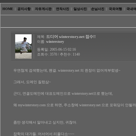
HOME
|
공지사항
|
자유게시판
|
연작사진
|
일상사진
|
손님사진
|
국외여행
|
국내
드디어 winterstory.net 접수!!
제목:
이름:
winterstory
등록일: 2005-06-15 02:16
조회수: 3570 / 추천수: 1140
우연찮게 검색했는데, 왠걸. winterstory.net 의 쥔장이 없어져부렀넹~
그래서, 도메인 질렀삼~
근디, 연결도메인에 대표도메인으로 winterstory.net으로 했는데,
왜 mywinterstory.com 으로 하면, 주소창에 winterstory.net 으로 포워딩이 안될
좀만 생각해서 알아내고 싶지만, 귀찮아.
잡학의 대가들. 어서어서 리플다소~~~