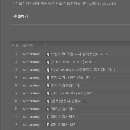
* 겨울이야기님에 의해서 게시물 이동되었습니다 (2005-10-05 23:45)
-추천하기
번호
글쓴이
winterstory
사랑비 BGM을 다시 설치했습니다.
12
4
winterstory
[ｐｈｏｅｍ．ｎｅｔ] open
11
1
winterstory
MyWinterstory.com 도메인이 중지됩니다.
10
1
winterstory
홈피 살짝 새단장했습니다.
9
4
winterstory
홈피 작업중입니다.
8
2
winterstory
드디어 winterstory.net 접수!!
winterstory
[필독]방문자 분들께.
6
11
winterstory
2006년 출사일지
5
winterstory
2005년 출사일지
4
winterstory
2004년 출사 일지
3