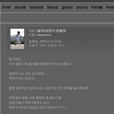
HOME
|
공지사항
|
자유게시판
|
연작사진
|
일상사진
|
손님사진
|
국외여행
|
국내
[필독]방문자 분들께.
제목:
이름:
winterstory
등록일: 2006-01-25 16:30
조회수: 3394 / 추천수: 1111
몇 안되는
여기 결야그의 홈피를 방문해주셔서 감사합니다.
방문하시는 것도 감사한데,
부탁이 하나 있군요.
물론 없겠지만, 맘에 드는 사진이 생기면 추천을 눌러주세효.
대문갤에 올릴 사진 셀렉션 좀 할라구욤.
방문자들이 대략 5명정도 되니,
추천수 5개면 만장일치 정도 되려나? ㅎㅎㅎ