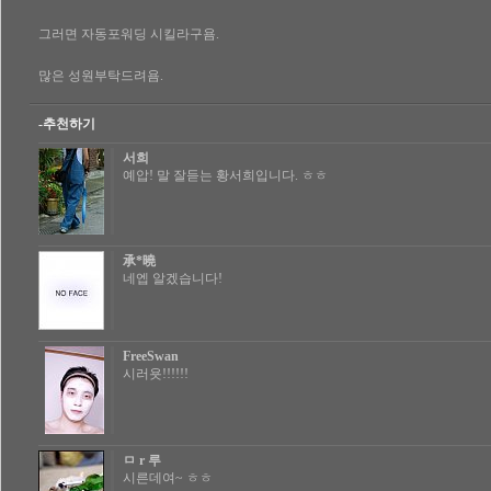
그러면 자동포워딩 시킬라구욤.
많은 성원부탁드려욤.
-추천하기
서희
예압! 말 잘듣는 황서희입니다. ㅎㅎ
承*曉
네엡 알겠습니다!
FreeSwan
시러욧!!!!!!
ㅁ r 루
시른데여~ ㅎㅎ