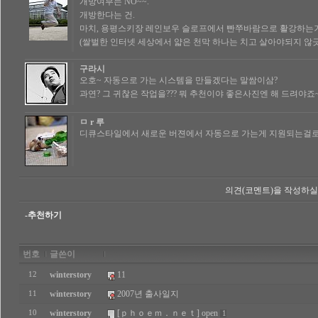
개방여부는 NO~~.
개방한다는 건.
마치, 용평스키장 레인보우 슬로프에서 빤쭈바람으로 활강하는
(쌀벌한 인터넷 세상에서 얇은 천막 하나는 치고 살아야되지 않긋
구라시
오호~ 자동으로 가는 시스템을 만들겠다는 말쌈이삼?
과연? 그 귀찮은 작업을??? 뭐 추천이야 좋은사진엔 해 드려야죠~ 
ㅁ r 루
디큐스타일에서 새로운 버젼에서 자동으로 가는게 지원되는걸로
의견(코멘트)을 작성하실
-추천하기
번호
글쓴이
winterstory
11
12
winterstory
2007년 출사일지
11
winterstory
[ｐｈｏｅｍ．ｎｅｔ] open
10
1