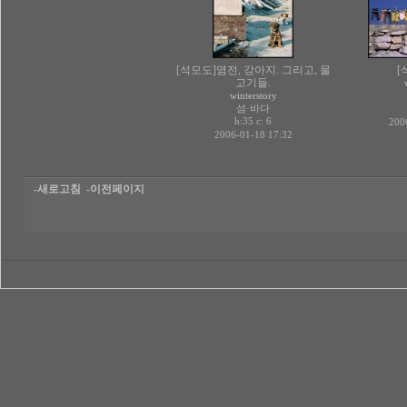
[석모도]염전, 강아지. 그리고, 물
[
고기들.
winterstory
섬·바다
h:35 c:
6
200
2006-01-18 17:32
-새로고침
-이전페이지