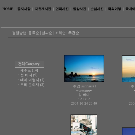
HOME
|
공지사항
|
자유게시판
|
연작사진
|
일상사진
|
손님사진
|
국외여행
|
국내
정렬방법:
등록순
|
날짜순
|
조회순
|
추천순
전체
Category
ㆍ
제주도 (14)
ㆍ
섬·바다 (9)
ㆍ
테마 여행지 (1)
ㆍ
우리 문화재 (3)
[추암]sunrise #1
[추암
winterstory
섬·바다
h:31 c:
2
2004-10-24 23:40
200