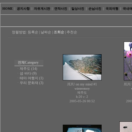
HOME
|
공지사항
|
자유게시판
|
연작사진
|
일상사진
|
손님사진
|
국외여행
|
국내
정렬방법:
등록순
|
날짜순
|
조회순
|
추천순
전체
Category
ㆍ
제주도 (14)
ㆍ
섬·바다 (9)
ㆍ
테마 여행지 (1)
ㆍ
우리 문화재 (3)
JEJU on my mind #1
JEJU
winterstory
제주도
h:20 c:
2
2005-05-26 00:52
200