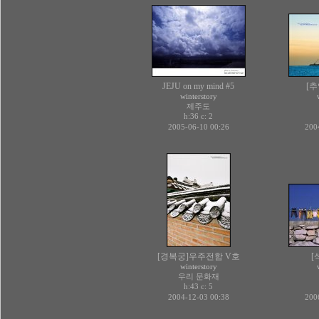
JEJU on my mind #5
[추암
winterstory
제주도
h:36 c:
2
2005-06-10 00:26
200
[경복궁]우주전함 V호
[
winterstory
우리 문화재
h:43 c:
5
2004-12-03 00:38
200