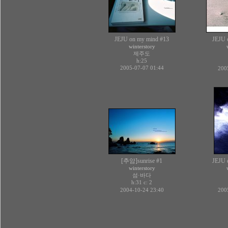
JEJU on my mind #13
JEJU 
winterstory
제주도
h:25
2005-07-07 01:44
200
[추암]sunrise #1
JEJU 
winterstory
섬·바다
h:31 c:
2
2004-10-24 23:40
200