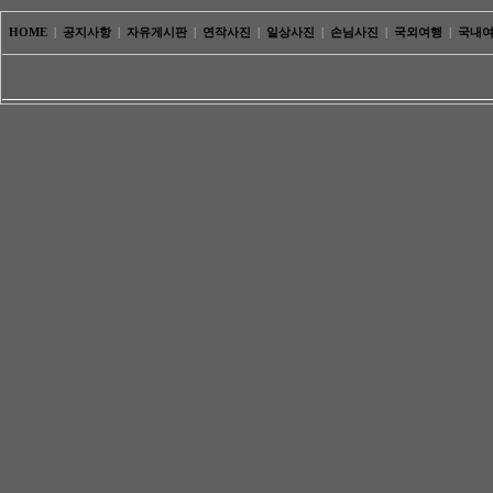
HOME
|
공지사항
|
자유게시판
|
연작사진
|
일상사진
|
손님사진
|
국외여행
|
국내