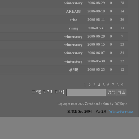
winterstory
2006-08-29
0
28
AREA88
2006-08-19
0
14
erica
2006-08-11
0
20
swing
2006-07-31
0
13
winterstory
2006-06-28
0
7
winterstory
2006-06-15
0
33
winterstory
2006-06-07
0
34
winterstory
2006-05-30
0
22
承*曉
2006-05-23
0
12
1
2
3
4
5
6
7
8
9
Zeroboard
/ skin by
DQ'Style
Copyright 1999-2026
SINCE Sep 2004 Ver 2.0
-
WinterStory.net
-