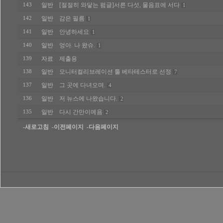
일반
[절절히 와닿는 펌글]서른 다섯, 물음표에 서다
143
1
일반
감은 필름
142
1
일반
안녕하세요
141
1
일반
엉아. 나 왔슈.
140
1
자료
제출용
139
일반
모니터컬리브레이션 툴 베타테스터로 선정
138
7
일반
그 곳에 다녀오며.
137
4
일반
저 뉴스에 나왔습니다.
136
2
일반
다시 간만이예욤
135
2
-새로고침
-이전페이지
-다음페이지