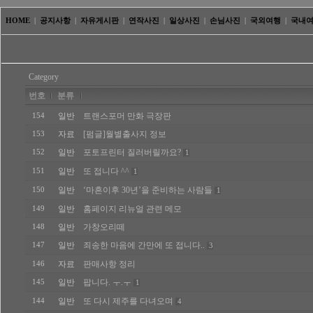
HOME
|
공지사항
|
자유게시판
|
연작사진
|
일상사진
|
손님사진
|
국외여행
|
국내
Category
번호
분류
일반
트랜스포머 만화 극장판
154
자료
[펌글]월별출사지 정보
153
일반
포토프린터 질러버릴까요?
152
1
일반
또 접니다 ^^
151
1
일반
‘마흔이후 30년’을 준비하는 사람들
150
1
일반
홈페이지 리뉴얼 관련 메모
149
일반
가창오리떼
148
일반
죄송한 마음에 간만에 또 접니다..
147
3
자료
판매사항 정리
146
일반
팝니다. ㅜ.ㅜ
145
1
일반
또 다시 제주를 다녀오며
144
4