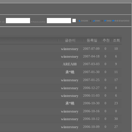
글쓴이
등록일
추천
조회
winterstory
2007-07-09
0
10
winterstory
2007-04-18
0
6
AREA88
2007-03-03
0
9
承*曉
2007-01-30
0
11
winterstory
2007-01-25
0
17
winterstory
2006-12-27
0
0
winterstory
2006-11-03
0
6
承*曉
2006-10-30
0
23
winterstory
2006-10-16
0
0
winterstory
2006-10-12
0
30
winterstory
2006-10-09
0
27