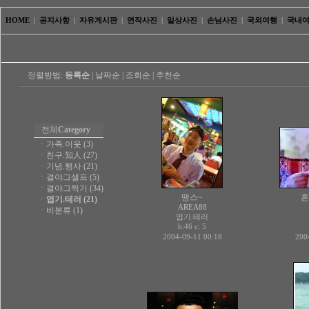
HOME
|
공지사항
|
자유게시판
|
연작사진
|
일상사진
|
손님사진
|
국외여행
|
국내
정렬방법:
등록순
|
날짜순
|
조회순
|
추천순
전체
Category
ㆍ
가족.이웃 (3)
ㆍ
친구.知人 (27)
ㆍ
기념.행사 (21)
ㆍ
결야그셀프 (5)
ㆍ
결야그찍기 (34)
땡스~
흔
ㆍ
엽기.테러 (21)
AREA88
ㆍ
비분류 (1)
엽기.테러
h:46 c:
5
2004-09-11 00:18
200