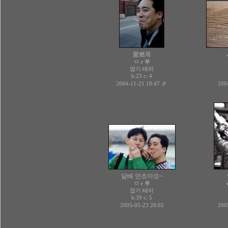
愛燃哥
ㅁ r 루
엽기.테러
h:23 c:
4
♬
2004-11-21 18:47
200
담배 안조아요~
ㅁ r 루
엽기.테러
h:39 c:
5
2005-05-23 20:02
200