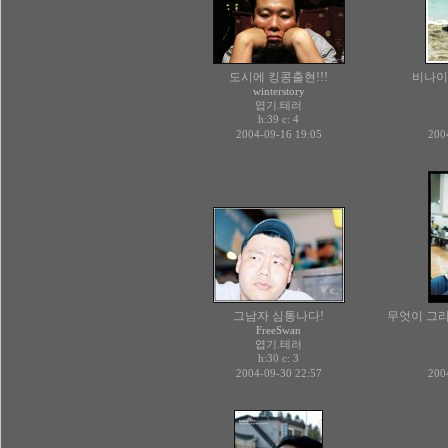
도시에 킹콩출현!!!
비나이다
winterstory
엽기.테러
h:39 c:
4
2004-09-16 19:05
200
그남자 심통나다!
무엇이 그
FreeSwan
엽기.테러
h:30 c:
3
2004-09-30 22:57
200