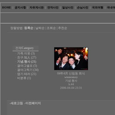
HOME
|
공지사항
|
자유게시판
|
연작사진
|
일상사진
|
손님사진
|
국외여행
|
국내
정렬방법:
등록순
|
날짜순
|
조회순
|
추천순
전체
Category
ㆍ
가족.이웃 (3)
ㆍ
친구.知人 (27)
ㆍ
기념.행사 (21)
ㆍ
결야그셀프 (5)
ㆍ
결야그찍기 (34)
04年4月 신림동 회식
ㆍ
엽기.테러 (21)
winterstory
ㆍ
비분류 (1)
기념.행사
h:44
2006-04-04 23:31
-새로고침
-이전페이지